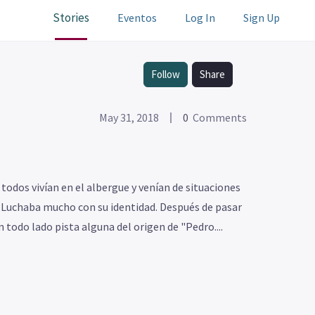
Stories
Eventos
Log In
Sign Up
Follow
Share
May 31, 2018
0
Comments
todos vivían en el albergue y venían de situaciones
o. Luchaba mucho con su identidad. Después de pasar
odo lado pista alguna del origen de "Pedro....