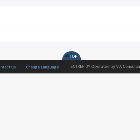
TOP
ENTREPID®
Operated by VIA Consulti
ntact Us
Change Language